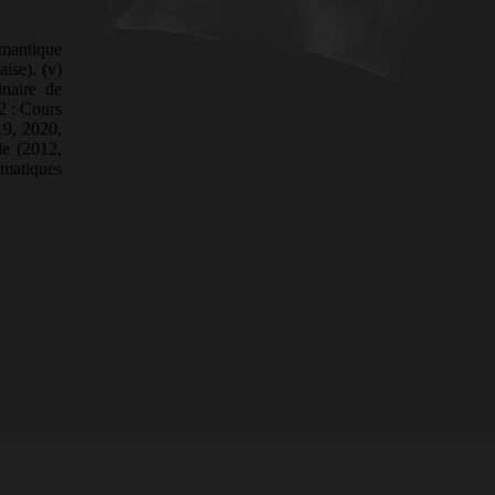
sémantique
ise). (v)
inaire de
2 : Cours
19, 2020,
le (2012,
ématiques