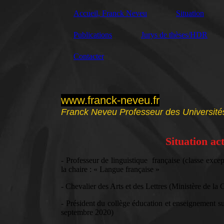
Accueil, Franck Neveu
Situation
Publications
Jurys de thèses/HDR
Contacter
www.franck-neveu.fr
Franck Neveu Professeur des Universités
Situation ac
- Professeur de linguistique française (classe exce
la chaire : « Langue française »
- Chevalier des Arts et des Lettres (Ministère de la 
- Président du collège éducation et enseignement su
septembre 2020)