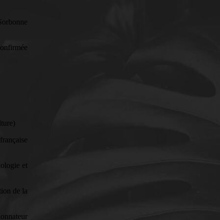
Sorbonne
confirmée
ture)
française
ologie et
tion de la
donnateur