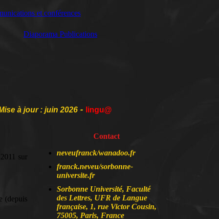
nications et conférences
Diaporama Publications
-
Mise à jour : juin 2026
lingu@
Contact
neveufranck/wanadoo.fr
 2011 sur
franck.neveu/sorbonne-
universite.fr
Sorbonne Université, Faculté
des Lettres, UFR de Langue
e (depuis
française, 1, rue Victor Cousin,
75005, Paris, France