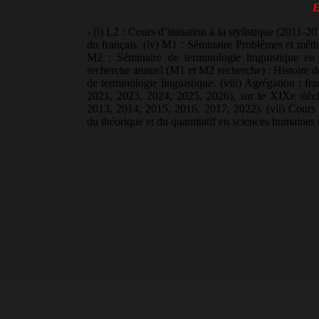
E
- (i) L2 : Cours d’initiation à la stylistique (2011-
du français. (iv) M1 : Séminaire Problèmes et méth
M2 : Séminaire de terminologie linguistique en 
recherche annuel (M1 et M2 recherche) : Histoire d
de terminologie linguistique. (viii) Agrégation : f
2021, 2023, 2024, 2025, 2026), sur le XIXe siècle
2013, 2014, 2015, 2016, 2017, 2022). (vii) Cours
du théorique et du quantitatif en sciences humaines