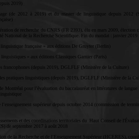
depuis 2019)
gage (de 2012 à 2019) et du master de linguistique depuis 2012 (
nçaise)
, fédération de recherche du CNRS (FR 2393), élu en mars 2009, élection 
té National de la Recherche Scientifique. Fin du mandat : janvier 2019
 linguistique française » aux éditions De Gruyter (Berlin)
 linguistiques » aux éditions Classiques Garnier (Paris)
des francophones (depuis 2019), DGLFLF (Ministère de la Culture)
des pratiques linguistiques (depuis 2019), DGLFLF (Ministère de la Cul
 Montréal pour l’évaluation du baccalauréat en littératures de langue 
linguistique
e l’enseignement supérieur depuis octobre 2014 (commission de termin
issements et des coordinations territoriales du Haut Conseil de l'Évalua
S) de septembre 2017 à août 2018
ation de la Recherche et de l’Enseignement Supérieur (HCERES), coor