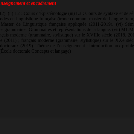
nseignement et encadrement
2012). (ii) L2 : Cours d’Épistémologie (iii) L3 : Cours de syntaxe et de 
odes en linguistique française (tronc commun, master de Langue frança
Master de Linguistique française appliquée (2011-2019). (vi) Sém
es grammaires. Grammaires et représentations de la langue. (vii) M1-M
rançais moderne (grammaire, stylistique) sur le XVIIIe siècle (2018, 20
 (2011) ; français moderne (grammaire, stylistique) sur le XXe sièc
 doctoraux (2019). Thème de l’enseignement : Introduction aux probl
 (École doctorale Concepts et langage)