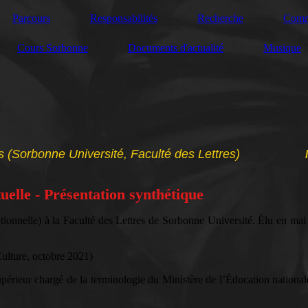
Parcours
Responsabilités
Recherche
Commu
Cours Sorbonne
Documents d'actualité
Musique
 (Sorbonne Université, Faculté des Lettres)
tuelle - Présentation synthétique
ptionnelle) à la Faculté des Lettres de Sorbonne Université. Élu en mai
Culture, octobre 2021)
périeur chargé de la terminologie du Ministère de l’Éducation national