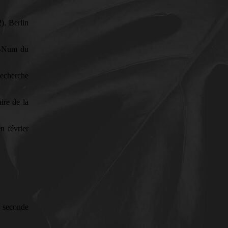
), Berlin
ma-Num du
Recherche
ire de la
n février
n seconde